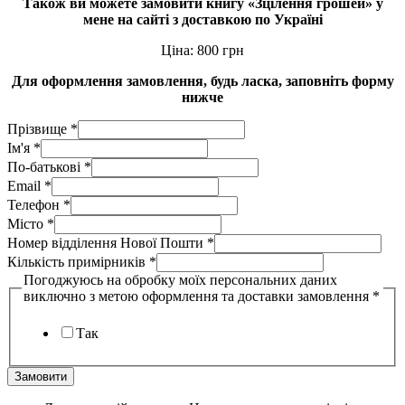
Також ви можете замовити книгу «Зцілення грошей» у
мене на сайті з доставкою по Україні
Ціна: 800 грн
Для оформлення замовлення, будь ласка, заповніть форму
нижче
Прізвище
*
Ім'я
*
По-батькові
*
Email
*
Телефон
*
Місто
*
даних
Номер відділення Нової Пошти
*
Номер
Кількість примірників
*
*
Погоджуюсь на обробку моїх персональних даних
виключно з метою оформлення та доставки замовлення
*
Так
Замовити