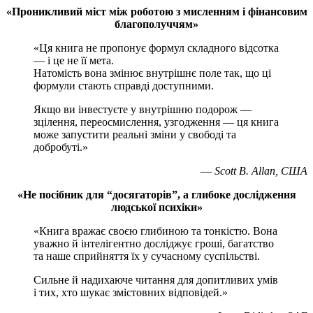
«Проникливий міст між роботою з мисленням і фінансовим
благополуччям»
«Ця книга не пропонує формул складного відсотка
— і це не її мета.
Натомість вона змінює внутрішнє поле так, що ці
формули стають справді доступними.
Якщо ви інвестуєте у внутрішню подорож —
зцілення, переосмислення, узгодження — ця книга
може запустити реальні зміни у свободі та
добробуті.»
—
Scott B. Allan, США
«Не посібник для “досягаторів”, а глибоке дослідження
людської психіки»
«Книга вражає своєю глибиною та тонкістю. Вона
уважно й інтелігентно досліджує гроші, багатство
та наше сприйняття їх у сучасному суспільстві.
Сильне й надихаюче читання для допитливих умів
і тих, хто шукає змістовних відповідей.»