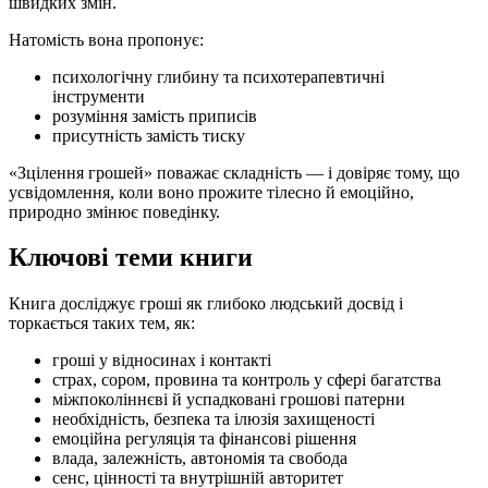
швидких змін.
Натомість вона пропонує:
психологічну глибину та психотерапевтичні
інструменти
розуміння замість приписів
присутність замість тиску
«Зцілення грошей» поважає складність — і довіряє тому, що
усвідомлення, коли воно прожите тілесно й емоційно,
природно змінює поведінку.
Ключові теми книги
Книга досліджує гроші як глибоко людський досвід і
торкається таких тем, як:
гроші у відносинах і контакті
страх, сором, провина та контроль у сфері багатства
міжпоколіннєві й успадковані грошові патерни
необхідність, безпека та ілюзія захищеності
емоційна регуляція та фінансові рішення
влада, залежність, автономія та свобода
сенс, цінності та внутрішній авторитет