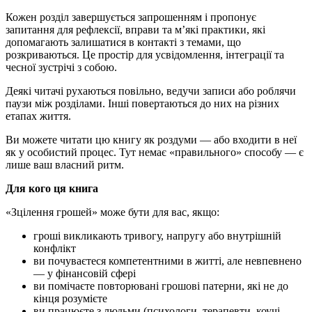
Кожен розділ завершується запрошенням і пропонує
запитання для рефлексії, вправи та м’які практики, які
допомагають залишатися в контакті з темами, що
розкриваються. Це простір для усвідомлення, інтеграції та
чесної зустрічі з собою.
Деякі читачі рухаються повільно, ведучи записи або роблячи
паузи між розділами. Інші повертаються до них на різних
етапах життя.
Ви можете читати цю книгу як роздуми — або входити в неї
як у особистий процес. Тут немає «правильного» способу — є
лише ваш власний ритм.
Для кого ця книга
«Зцілення грошей» може бути для вас, якщо:
гроші викликають тривогу, напругу або внутрішній
конфлікт
ви почуваєтеся компетентними в житті, але невпевнено
— у фінансовій сфері
ви помічаєте повторювані грошові патерни, які не до
кінця розумієте
ви працюєте з людьми (психологи, терапевти, коучі,