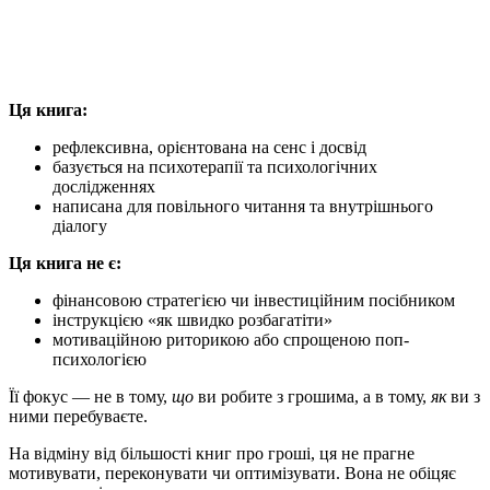
Ця книга:
рефлексивна, орієнтована на сенс і досвід
базується на психотерапії та психологічних
дослідженнях
написана для повільного читання та внутрішнього
діалогу
Ця книга не є:
фінансовою стратегією чи інвестиційним посібником
інструкцією «як швидко розбагатіти»
мотиваційною риторикою або спрощеною поп-
психологією
Її фокус — не в тому,
що
ви робите з грошима, а в тому,
як
ви з
ними перебуваєте.
На відміну від більшості книг про гроші, ця не прагне
мотивувати, переконувати чи оптимізувати. Вона не обіцяє