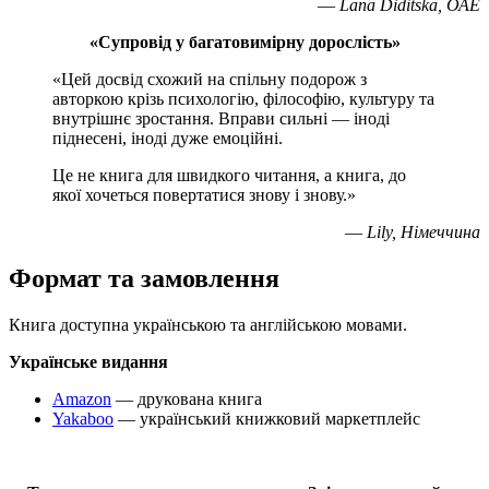
—
Lana Diditska, ОАЕ
«Супровід у багатовимірну дорослість»
«Цей досвід схожий на спільну подорож з
авторкою крізь психологію, філософію, культуру та
внутрішнє зростання. Вправи сильні — іноді
піднесені, іноді дуже емоційні.
Це не книга для швидкого читання, а книга, до
якої хочеться повертатися знову і знову.»
—
Lily, Німеччина
Формат та замовлення
Книга доступна українською та англійською мовами.
Українське видання
Amazon
— друкована книга
Yakaboo
— український книжковий маркетплейс