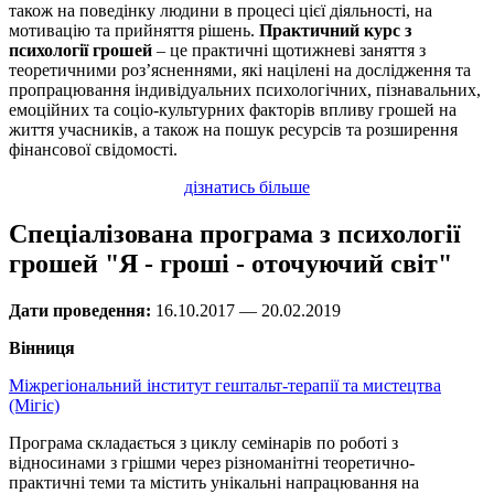
також на поведінку людини в процесі цієї діяльності, на
мотивацію та прийняття рішень.
Практичний курс з
психології грошей
– це практичні щотижневі заняття з
теоретичними роз’ясненнями, які націлені на дослідження та
пропрацювання індивідуальних психологічних, пізнавальних,
емоційних та соціо-культурних факторів впливу грошей на
життя учасників, а також на пошук ресурсів та розширення
фінансової свідомості.
дізнатись більше
Спеціалізована програма з психології
грошей "Я - гроші - оточуючий світ"
Дати проведення:
16.10.2017 — 20.02.2019
Вінниця
Міжрегіональний інститут гештальт-терапії та мистецтва
(Мігіс)
Програма складається з циклу семінарів по роботі з
відносинами з грішми через різноманітні теоретично-
практичні теми та містить унікальні напрацювання на