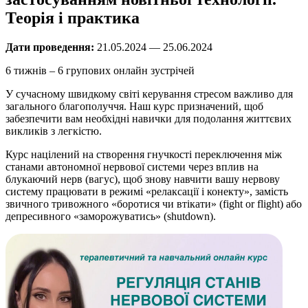
Теорія і практика
Дати проведення:
21.05.2024 — 25.06.2024
6 тижнів – 6 групових онлайн зустрічей
У сучасному швидкому світі керування стресом важливо для
загального благополуччя. Наш курс призначений, щоб
забезпечити вам необхідні навички для подолання життєвих
викликів з легкістю.
Курс націлений на створення гнучкості переключення між
станами автономної нервової системи через вплив на
блукаючий нерв (вагус), щоб знову навчити вашу нервову
систему працювати в режимі «релаксації і конекту», замість
звичного тривожного «боротися чи втікати» (fight or flight) або
депресивного «заморожуватись» (shutdown).