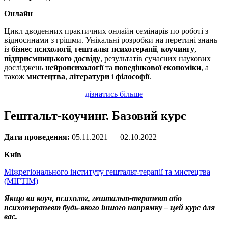
Онлайн
Цикл дводенних практичних онлайн семінарів по роботі з
відносинами з грішми. Унікальні розробки на перетині знань
із
бізнес психології
,
гештальт психотерапії
,
коучингу
,
підприємницького досвіду
, результатів сучасних наукових
досліджень
нейропсихології
та
поведінкової економіки
, а
також
мистецтва
,
літератури
і
філософії
.
дізнатись більше
Гештальт-коучинг. Базовий курс
Дати проведення:
05.11.2021 — 02.10.2022
Київ
Міжрегіонального інституту гештальт-терапії та мистецтва
(МІГТІМ)
Якщо ви коуч, психолог, гештальт-терапевт або
психотерапевт будь-якого іншого напрямку – цей курс для
вас.