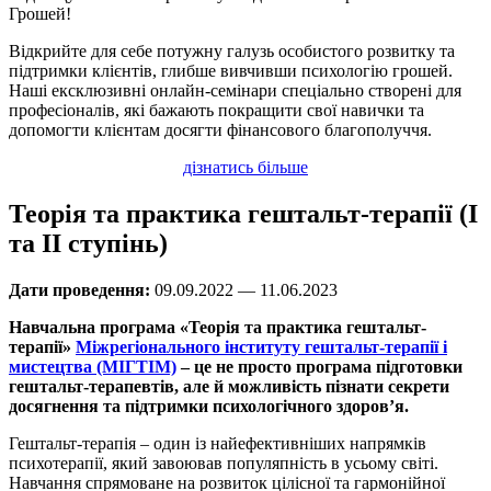
Грошей!
Відкрийте для себе потужну галузь особистого розвитку та
підтримки клієнтів, глибше вивчивши психологію грошей.
Наші ексклюзивні онлайн-семінари спеціально створені для
професіоналів, які бажають покращити свої навички та
допомогти клієнтам досягти фінансового благополуччя.
дізнатись більше
Теорія та практика гештальт-терапії (I
та II ступінь)
Дати проведення:
09.09.2022 — 11.06.2023
Навчальна програма «Теорія та практика гештальт-
терапії»
Міжрегіонального інституту гештальт-терапії і
мистецтва (МІГТІМ)
– це не просто програма підготовки
гештальт-терапевтів, але й можливість пізнати секрети
досягнення та підтримки психологічного здоров’я.
Гештальт-терапія – один із найефективніших напрямків
психотерапії, який завоював популяпність в усьому світі.
Навчання спрямоване на розвиток цілісної та гармонійної