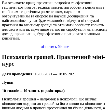
Ви отримаєте кращі практичні розробки та ефективні
гештальт-коучингові техніки мистецтва роботи з клієнтами з
глибоким теоретічним розясненням, науковим
обгрунтуванням та опорою на наукові дослідження, та
найголовніше – у вас буде можливість відчути ці потужні
практики на власному досвіді та отримати особисту користь
для свого життя, адже лише те, що ви спробували на власному
досвіді проживання, буде ефективно працювати з вашими
клієнтами.
дізнатись більше
Психологія грошей. Практичний міні-
курс
Дати проведення:
16.03.2021 — 18.05.2021
Луцьк
10 тижнів – 10 занять (щовівторка)
Психологія грошей
– напрямок в психології, що вивчає
відношення людини до грошей та його вплив на відносини з
іншими людьми в процесі професійної чи бізнес діяльності, а