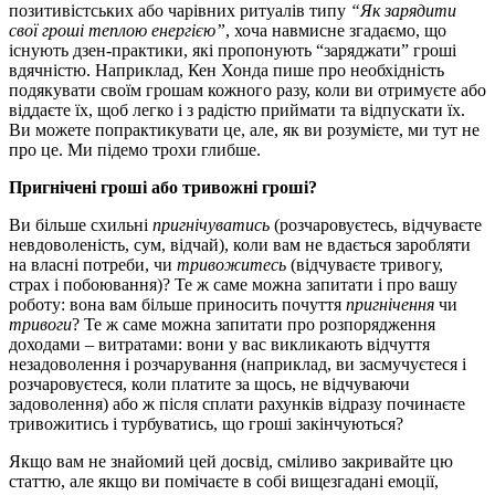
позитивістських або чарівних ритуалів типу
“Як зарядити
свої гроші теплою енергією”
, хоча навмисне згадаємо, що
існують дзен-практики, які пропонують “заряджати” гроші
вдячністю. Наприклад, Кен Хонда пише про необхідність
подякувати своїм грошам кожного разу, коли ви отримуєте або
віддаєте їх, щоб легко і з радістю приймати та відпускати їх.
Ви можете попрактикувати це, але, як ви розумієте, ми тут не
про це. Ми підемо трохи глибше.
Пригнічені гроші або тривожні гроші?
Ви більше схильні
пригнічуватись
(розчаровуєтесь, відчуваєте
невдоволеність, сум, відчай), коли вам не вдається заробляти
на власні потреби, чи
тривожитесь
(відчуваєте тривогу,
страх і побоювання)? Те ж саме можна запитати і про вашу
роботу: вона вам більше приносить почуття
пригнічення
чи
тривоги
? Те ж саме можна запитати про розпорядження
доходами – витратами: вони у вас викликають відчуття
незадоволення і розчарування (наприклад, ви засмучуєтеся і
розчаровуєтеся, коли платите за щось, не відчуваючи
задоволення) або ж після сплати рахунків відразу починаєте
тривожитись і турбуватись, що гроші закінчуються?
Якщо вам не знайомий цей досвід, сміливо закривайте цю
статтю, але якщо ви помічаєте в собі вищезгадані емоції,