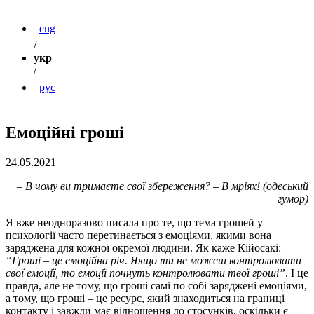
eng
/
укр
/
рус
Емоційні гроші
24.05.2021
– В чому ви тримаєте свої збереження? – В мріях! (одеський
гумор)
Я вже неодноразово писала про те, що тема грошей у
психології часто перетинається з емоціями, якими вона
заряджена для кожної окремої людини. Як каже Кійосакі:
“Гроші – це емоційна річ. Якщо ти не можеш контролювати
свої емоції, то емоції почнуть контролювати твої гроші”
. І це
правда, але не тому, що гроші самі по собі заряджені емоціями,
а тому, що гроші – це ресурс, який знаходиться на границі
контакту і завжди має відношення до стосунків, оскільки є