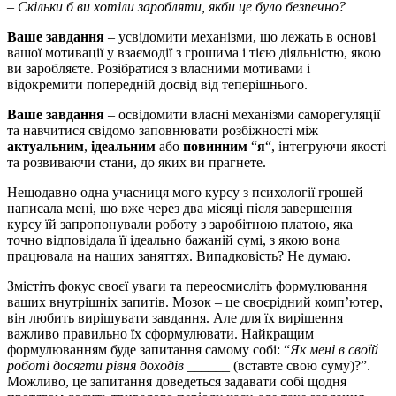
– Скільки б ви хотіли заробляти, якби це було безпечно?
Ваше завдання
– усвідомити механізми, що лежать в основі
вашої мотивації у взаємодії з грошима і тією діяльністю, якою
ви заробляєте. Розібратися з власними мотивами і
відокремити попередній досвід від теперішнього.
Ваше завдання
– освідомити власні механізми саморегуляції
та навчитися свідомо заповнювати розбіжності між
актуальним
,
ідеальним
або
повинним
“
я
“, інтегруючи якості
та розвиваючи стани, до яких ви прагнете.
Нещодавно одна учасниця мого курсу з психології грошей
написала мені, що вже через два місяці після завершення
курсу їй запропонували роботу з заробітною платою, яка
точно відповідала її ідеально бажаній сумі, з якою вона
працювала на наших заняттях. Випадковість? Не думаю.
Змістіть фокус своєї уваги та переосмисліть формулювання
ваших внутрішніх запитів. Мозок – це своєрідний комп’ютер,
він любить вирішувати завдання. Але для їх вирішення
важливо правильно їх сформулювати. Найкращим
формулюванням буде запитання самому собі: “
Як мені в своїй
роботі досягти рівня доходів ______
(вставте свою суму)?”.
Можливо, це запитання доведеться задавати собі щодня