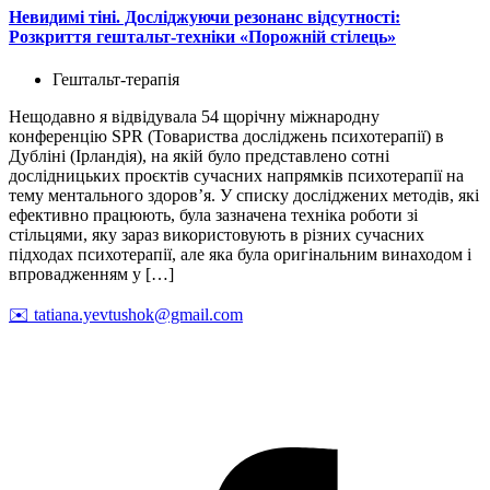
Невидимі тіні. Досліджуючи резонанс відсутності:
Розкриття гештальт-техніки «Порожній стілець»
Гештальт-терапія
Нещодавно я відвідувала 54 щорічну міжнародну
конференцію SPR (Товариства досліджень психотерапії) в
Дубліні (Ірландія), на якій було представлено сотні
дослідницьких проєктів сучасних напрямків психотерапії на
тему ментального здоров’я. У списку досліджених методів, які
ефективно працюють, була зазначена техніка роботи зі
стільцями, яку зараз використовують в різних сучасних
підходах психотерапії, але яка була оригінальним винаходом і
впровадженням у […]
✉️
tatiana.yevtushok@gmail.com