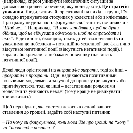
(наприклад, спробі уникнути небезпечних ситуацій за
допомогою грошей та безпеки, яку вони дають).
Це стратегія
уникання
. Люди, зазвичай, орієнтовані на вихід із групи, і їм
складно втримуватися стосунках у колективі або з клієнтами.
При цьому людина часто формулює свої запити, починаючи з
“
Щоб не.
..”. Наприклад, “
Я хочу заробляти, щоб не бути
бідним, щоб не відчувати обмежень, щоб не страждати і
т.д.
“. У дитинстві, ймовірно, таких дітей заохочували бути
уважними до небезпеки – потенційно можливої, але фактично
відсутньої негативної події (відсутність негативної події), і
карали або кричали за небажану поведінку (наявність
негативної події).
Деякі люди орієнтовані на
виграти/не виграти
, тоді як інші –
програти/не програти
. Одні надихаються позитивними
рольовими моделями та залучені до процесу (ризикують або
пригнічуються), тоді як інші – негативними рольовими
моделями та уникають невдач (тому краще не ризикувати і
тривожитись).
Щоб перевірити, яка система лежить в основі вашого
ставлення до грошей, задайте собі наступні питання:
– На чому ви фокусуєтеся, коли мова йде про гроші: на “хочу”
чи “повинен/не повинен”?