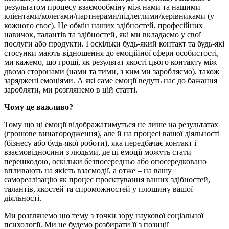
результатом процесу взаємообміну між нами та нашими
клієнтами/колегами/партнерами/підлеглими/керівниками (у
кожного своє). Це обмін наших здібностей, професійних
навичок, талантів та здібностей, які ми вкладаємо у свої
послуги або продукти. І оскільки будь-який контакт та будь-які
стосунки мають відношення до емоційної сфери особистості,
ми кажемо, що гроші, як результат якості цього контакту між
двома сторонами (нами та тими, з ким ми заробляємо), також
заряджені емоціями. А які саме емоції ведуть нас до бажання
заробляти, ми розглянемо в цій статті.
Чому це важливо?
Тому що ці емоції відображатимуться не лише на результатах
(грошове винагородження), але й на процесі вашої діяльності
(бізнесу або будь-якої роботи), яка передбачає контакт і
взаємовідносини з людьми, де ці емоції можуть стати
перешкодою, оскільки безпосередньо або опосередковано
впливають на якість взаємодії, а отже – на вашу
самореалізацію як процес проєктування ваших здібностей,
талантів, якостей та спроможностей у площину вашої
діяльності.
Ми розглянемо цю тему з точки зору наукової соціальної
психології. Ми не будемо розбирати її з позиції