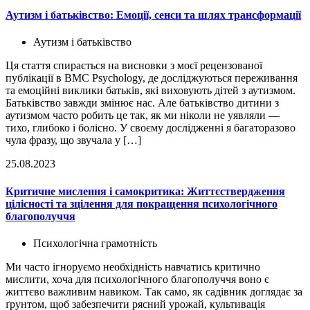
Аутизм і батьківство: Емоції, сенси та шлях трансформації
Аутизм і батьківство
Ця стаття спирається на висновки з моєї рецензованої
публікації в BMC Psychology, де досліджуються переживання
та емоційні виклики батьків, які виховують дітей з аутизмом.
Батьківство завжди змінює нас. Але батьківство дитини з
аутизмом часто робить це так, як ми ніколи не уявляли —
тихо, глибоко і болісно. У своєму дослідженні я багаторазово
чула фразу, що звучала у […]
25.08.2023
Критичне мислення і самокритика: Життєствердження
цілісності та зцілення для покращення психологічного
благополуччя
Психологічна грамотність
Ми часто ігноруємо необхідність навчатись критично
мислити, хоча для психологічного благополуччя воно є
життєво важливим навиком. Так само, як садівник доглядає за
ґрунтом, щоб забезпечити рясний урожай, культивація