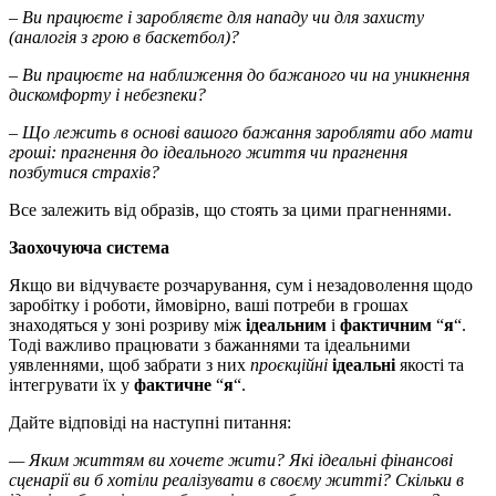
– Ви працюєте і заробляєте для нападу чи для захисту
(аналогія з грою в баскетбол)?
– Ви працюєте на наближення до бажаного чи на уникнення
дискомфорту і небезпеки?
– Що лежить в основі вашого бажання заробляти або мати
гроші: прагнення до ідеального життя чи прагнення
позбутися страхів?
Все залежить від образів, що стоять за цими прагненнями.
Заохочуюча система
Якщо ви відчуваєте розчарування, сум і незадоволення щодо
заробітку і роботи, ймовірно, ваші потреби в грошах
знаходяться у зоні розриву між
ідеальним
і
фактичним
“
я
“.
Тоді важливо працювати з бажаннями та ідеальними
уявленнями, щоб забрати з них
проєкційні
ідеальні
якості та
інтегрувати їх у
фактичне
“
я
“.
Дайте відповіді на наступні питання:
— Яким життям ви хочете жити? Які ідеальні фінансові
сценарії ви б хотіли реалізувати в своєму житті? Скільки в