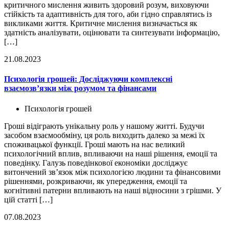
критичного мислення живить здоровий розум, виховуючи
стійкість та адаптивність для того, аби гідно справлятись із
викликами життя. Критичне мислення визначається як
здатність аналізувати, оцінювати та синтезувати інформацію,
[…]
21.08.2023
Психологія грошей: Досліджуючи комплексні
взаємозв’язки між розумом та фінансами
Психологія грошей
Гроші відіграють унікальну роль у нашому житті. Будучи
засобом взаємообміну, ця роль виходить далеко за межі їх
споживацької функції. Гроші мають на нас великий
психологічний вплив, впливаючи на наші рішення, емоції та
поведінку. Галузь поведінкової економіки досліджує
витончений зв’язок між психологією людини та фінансовими
рішеннями, розкриваючи, як упередження, емоції та
когнітивні патерни впливають на наші відносини з грішми. У
цій статті […]
07.08.2023