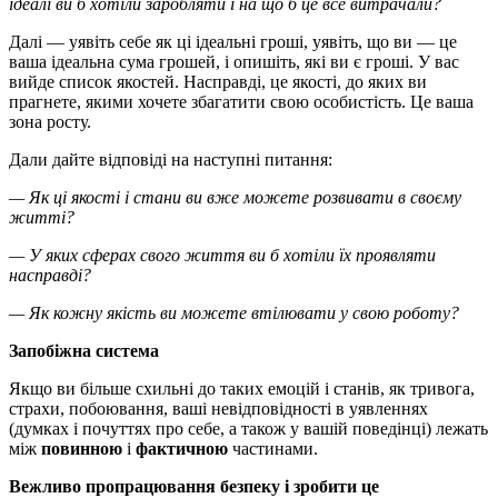
ідеалі ви б хотіли заробляти і на що б це все витрачали?
Далі — уявіть себе як ці ідеальні гроші, уявіть, що ви — це
ваша ідеальна сума грошей, і опишіть, які ви є гроші. У вас
вийде список якостей. Насправді, це якості, до яких ви
прагнете, якими хочете збагатити свою особистість. Це ваша
зона росту.
Дали дайте відповіді на наступні питання:
— Як ці якості і стани ви вже можете розвивати в своєму
житті?
— У яких сферах свого життя ви б хотіли їх проявляти
насправді?
— Як кожну якість ви можете втілювати у свою роботу?
Запобіжна система
Якщо ви більше схильні до таких емоцій і станів, як тривога,
страхи, побоювання, ваші невідповідності в уявленнях
(думках і почуттях про себе, а також у вашій поведінці) лежать
між
повинною
і
фактичною
частинами.
Вежливо пропрацювання безпеку і зробити це