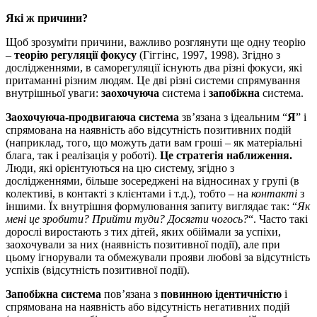
Які ж причини?
Щоб зрозуміти причини, важливо розглянути ще одну теорію
–
теорію регуляції фокусу
(Гіггінс, 1997, 1998). Згідно з
дослідженнями, в саморегуляції існують два різні фокуси, які
притаманні різним людям. Це дві різні системи спрямування
внутрішньої уваги:
заохочуюча
система і
запобіжна
система.
Заохочуюча-продвигаюча система
зв’язана з ідеальним “
Я
” і
спрямована на наявність або відсутність позитивних подій
(наприклад, того, що можуть дати вам гроші – як матеріальні
блага, так і реалізація у роботі).
Це стратегія наближення.
Люди, які орієнтуються на цю систему, згідно з
дослідженнями, більше зосереджені на відносинах у групі (в
колективі, в контакті з клієнтами і т.д.), тобто – на
контакті
з
іншими. Їх внутрішня формулювання запиту виглядає так: “
Як
мені це зробити? Прийти туди? Досягти чогось?
“. Часто такі
дорослі виростають з тих дітей, яких обіймали за успіхи,
заохочували за них (наявність позитивної події), але при
цьому ігнорували та обмежували прояви любові за відсутність
успіхів (відсутність позитивної події).
Запобіжна система
пов’язана з
повинною
ідентичністю
і
спрямована на наявність або відсутність негативних подій