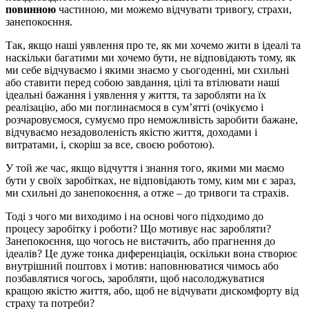
повинною
частиною, ми можемо відчувати тривогу, страхи,
занепокоєння.
Так, якщо наші уявлення про те, як ми хочемо жити в ідеалі та
наскільки багатими ми хочемо бути, не відповідають тому, як
ми себе відчуваємо і якими знаємо у сьогоденні, ми схильні
або ставити перед собою завдання, цілі та втілювати наші
ідеальні бажання і уявлення у життя, та заробляти на їх
реалізацію, або ми поглинаємося в сум’ятті (очікуємо і
розчаровуємося, сумуємо про неможливість заробити бажане,
відчуваємо незадоволеність якістю життя, доходами і
витратами, і, скоріш за все, своєю роботою).
У той же час, якщо відчуття і знання того, якими ми маємо
бути у своїх заробітках, не відповідають тому, ким ми є зараз,
ми схильні до занепокоєння, а отже – до тривоги та страхів.
Тоді з чого ми виходимо і на основі чого підходимо до
процесу заробітку і роботи? Що мотивує нас заробляти?
Занепокоєння, що чогось не вистачить, або прагнення до
ідеалів? Це дуже тонка диференціація, оскільки вона створює
внутрішний поштовх і мотив: наповнюватися чимось або
позбавлятися чогось, заробляти, щоб насолоджуватися
кращою якістю життя, або, щоб не відчувати дискомфорту від
страху та потреби?