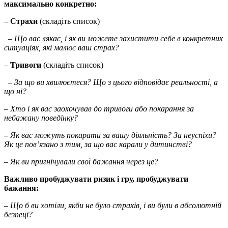
максимально конкретно:
–
Страхи
(складіть список)
– Що вас лякає, і як ви можете захистити себе в конкретних
ситуаціях, які малює ваш страх?
–
Тривоги
(складіть список)
– За що ви хвилюєтеся? Що з цього відповідає реальності, а
що ні?
– Хто і як вас заохочував до тривоги або покарання за
небажану поведінку?
– Як вас можуть покарати за вашу діяльність? За неуспіхи?
Як це пов’язано з тим, за що вас карали у дитинстві?
– Як ви пригнічували свої бажання через це?
Важливо пробуджувати ризик і гру, пробуджувати
бажання:
– Що б ви хотіли, якби не було страхів, і ви були в абсолютній
безпеці?