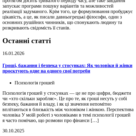
протягом досить тривалого періоду часу, але таке завдання
запускає програми пошуку варіантів та можливостей
реалізації задуманого. Крім того, це формулювання пробуджує
цікавість, а це, як писали давньогрецькі філософи, один з
основних рушійних чинників, що спонукають людину та
розкривають свідомість її станів.
Останні статті
16.01.2026
Гроші, бажання і безпека у стосунках: Як чоловіки й жінки
проєктують одне на одного свої потреби
Психологія грошей
Психологія грошей у стосунках — це не про цифри, бюджети
чи «хто скільки заробляє». Це про те, як гроші несуть у собі
безпеку, бажання й владу, і як ці значення непомітно
вплітаються в близькість між чоловіком і жінкою. Перспектива
чоловіка У моїй роботі з чоловіками в темі психології грошей
я часто помічаю, що розмови про фінанси […]
30.10.2025