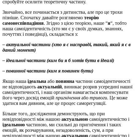
спробуйте осилити теоретичну частину.
Звичайно, все починається з дитинства, але про це трохи
пізніше. Спочатку давайте розглянемо
теорію
самонеспівпадіння
. Згідно з цією теорією, наше “
я
“, тобто
наша самоідентичність (хто ми є у своїх думках, знаннях,
почуттях і поведінці), складається з:
– актуальної частини (хто я є насправді, такий, який я є в
даний момент)
– ідеальної частини (ким би я б хотів бути в ідеалі)
– повинної частини (ким я повинен бути)
Якщо наша
ідеальна
або
повинна
частини самоідентичності
не відповідають
актуальній
, виникає розрив усередині нашої
самоідентичності, і наш організм намагається компенсувати
його через досвід емоцій
пригнічення
або
тривоги
. Це може
здатися вам дивним, але це процес саморегуляції.
Більше того, дослідження демонструють, що при
невідповідності між нашою
актуальною
самоідентичністю і
ідеальною
частиною, ми схильні до пригнічення і таких
емоцій, як розчарування, незадоволеність, сум, а при
невідповідності між нашою
актуальною
самоідентичністю і