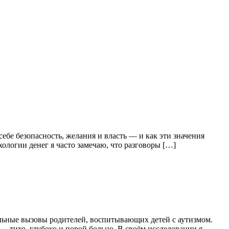
ебе безопасность, желания и власть — и как эти значения
логии денег я часто замечаю, что разговоры […]
льные вызовы родителей, воспитывающих детей с аутизмом.
 — тихо, глубоко и порой больно. В своём исследовании я