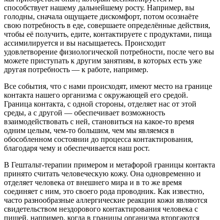
способствует нашему дальнейшему росту. Например, вы
голодны, сначала ощущаете дискомфорт, потом осознаёте
свою потребность в еде, совершаете определённые действия,
чтобы её получить, едите, контактируете с продуктами, пища
ассимилируется и вы насыщаетесь. Происходит
удовлетворение физиологической потребности, после чего вы
можете приступать к другим занятиям, в которых есть уже
другая потребность — к работе, например.
Все события, что с нами происходят, имеют место на границе
контакта нашего организма с окружающей его средой.
Граница контакта, с одной стороны, отделяет нас от этой
среды, а с другой — обеспечивает возможность
взаимодействовать с ней, становиться на какое-то время
одним целым, чем-то большим, чем мы являемся в
обособленном состоянии до процесса контактирования,
благодаря чему и обеспечивается наш рост.
В Гештальт-терапии примером и метафорой границы контакта
принято считать человеческую кожу. Она одновременно и
отделяет человека от внешнего мира и в то же время
соединяет с ним, это своего рода проводник. Как известно,
часто разнообразные аллергические реакции кожи являются
свидетельством нездорового контактирования человека с
пищей, например, когда в границы организма вторгаются