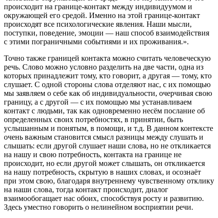
происходит на границе-контакт между индивидуумом и
окружающей его средой. Именно на этой границе-контакт
происходят все психологические явления. Наши мысли,
поступки, поведение, эмоции — наш способ взаимодействия
с этими пограничными событиями и их проживания.».
Точно также границей контакта можно считать человеческую
речь. Слово можно условно разделить на две части, одна из
которых принадлежит тому, кто говорит, а другая — тому, кто
слушает. С одной стороны слова отделяют нас, с их помощью
мы заявляем о себе как об индивидуальности, очерчивая свою
границу, а с другой — с их помощью мы устанавливаем
контакт с людьми, так как одновременно несём послание об
определенных своих потребностях, в принятии, быть
услышанным и понятым, в помощи, и т.д. В данном контексте
очень важным становится смысл разницы между слушать и
слышать: если другой слушает наши слова, но не откликается
на нашу и свою потребность, контакта на границе не
происходит, но если другой может слышать, он откликается
на нашу потребность, скрытую в наших словах, и осознаёт
при этом свою, благодаря внутреннему чувственному отклику
на наши слова, тогда контакт происходит, диалог
взаимообогащает нас обоих, способствуя росту и развитию.
Здесь уместно говорить о нелинейном восприятии речи.