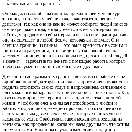
как ощущаем свои границы.
Однажды, на жалобы женщины, проходившей у меня курс
терапии, на то, что у неё не складываются отношения с
деньгами, так как она никак не может собирать людей на свои
семинары даже тогда, когда у неё готов весь материал для
работы, я предложила ей материализовать свои границы, как
она их ощущает, в любой форме, которая ей по душе. Она
слепила границы из глины — это была крепость с высоким и
широким ограждением, что свидетельствовало об очень
жестких границах, не позволяющим подпускать к ней людей,
а значит — зарабатывать деньги с помощью работы, которая
требовала умения состоять в контакте с другими.
Другой пример размытых границ я встретила в работе с ещё
одной женщиной, которая пришла с запросом невозможности
поднять стоимость своих услуг и напряжением, связанным с
очень маленьким заработком при сильной загруженности. Как
оказалось в процессе терапии, из-за одиночества в личной
жизни, у неё была очень сильная потребность в любви и
заботе, которую она чрезмерно проявляла по отношению к
своим клиентам даже в тех случаях, которые напрямую не
касались её услуг. Срабатывал такой механизм прерывания
контакта, как профлексия, когда мы даём другим то, что хотим
получить сами. В данном случае изменение ситуации в