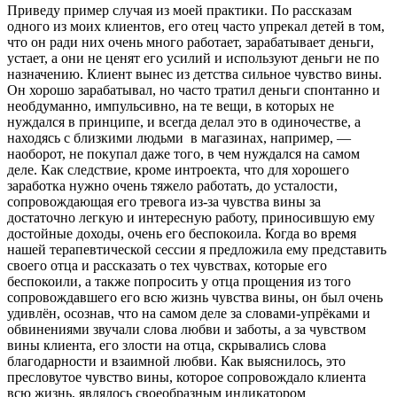
Приведу пример случая из моей практики. По рассказам
одного из моих клиентов, его отец часто упрекал детей в том,
что он ради них очень много работает, зарабатывает деньги,
устает, а они не ценят его усилий и используют деньги не по
назначению. Клиент вынес из детства сильное чувство вины.
Он хорошо зарабатывал, но часто тратил деньги спонтанно и
необдуманно, импульсивно, на те вещи, в которых не
нуждался в принципе, и всегда делал это в одиночестве, а
находясь с близкими людьми в магазинах, например, —
наоборот, не покупал даже того, в чем нуждался на самом
деле. Как следствие, кроме интроекта, что для хорошего
заработка нужно очень тяжело работать, до усталости,
сопровождающая его тревога из-за чувства вины за
достаточно легкую и интересную работу, приносившую ему
достойные доходы, очень его беспокоила. Когда во время
нашей терапевтической сессии я предложила ему представить
своего отца и рассказать о тех чувствах, которые его
беспокоили, а также попросить у отца прощения из того
сопровождавшего его всю жизнь чувства вины, он был очень
удивлён, осознав, что на самом деле за словами-упрёками и
обвинениями звучали слова любви и заботы, а за чувством
вины клиента, его злости на отца, скрывались слова
благодарности и взаимной любви. Как выяснилось, это
пресловутое чувство вины, которое сопровождало клиента
всю жизнь, являлось своеобразным индикатором